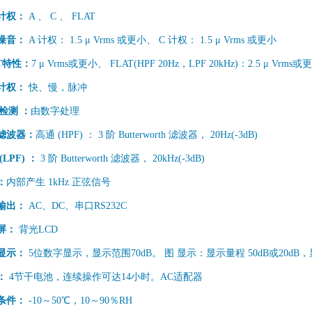
计权：
A 、 C 、 FLAT
噪音：
A 计权： 1.5 μ Vrms 或更小、 C 计权： 1.5 μ Vrms 或更小
AT特性：
7 μ Vrms或更小、 FLAT(HPF 20Hz，LPF 20kHz)：2.5 μ Vrms或
计权：
快、慢，脉冲
检测 ：
由数字处理
滤波器：
高通 (HPF) ： 3 阶 Butterworth 滤波器， 20Hz(-3dB)
(LPF) ：
3 阶 Butterworth 滤波器， 20kHz(-3dB)
：
内部产生 1kHz 正弦信号
输出：
AC、DC、串口RS232C
屏：
背光LCD
显示：
5位数字显示，显示范围70dB。 图 显示：显示量程 50dB或20dB，
：
4节干电池，连续操作可达14小时。AC适配器
条件：
-10～50℃，10～90％RH