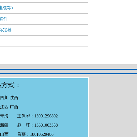
电缆等)
理软件
音标定器
系方式：
庆 四川 陕西
南 江西 广西
青海 王保华：13901296802
新疆 赵 珏：13301003358
山西 吕薪：18610529486