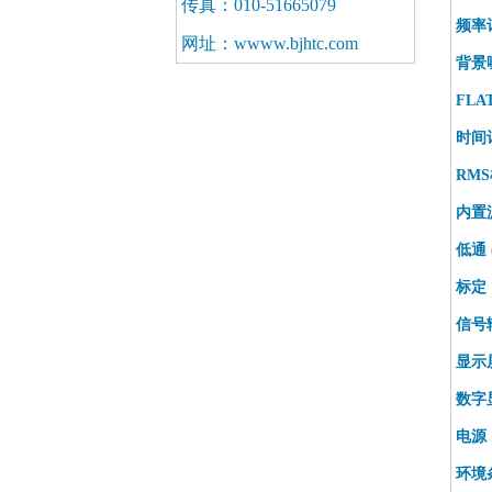
传真：010-51665079
频率
网址：wwww.bjhtc.com
背景
FL
时间
RMS
内置
低通 
标定
信号
显示
数字
电源
环境