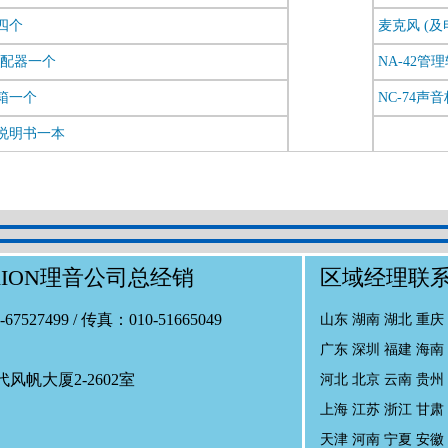
四个
麦克风 (及
适配器一个
NA-42管
箱一个
NC-74声
说明书一本
ION理音公司总经销
区域经理联
0-67527499 / 传真：010-51665049
山东 湖南 湖北 重
广东 深圳 福建 海
帆大厦2-2602室
河北 北京 云南 贵州 
上海 江苏 浙江 甘肃 
天津 河南 宁夏 安徽 